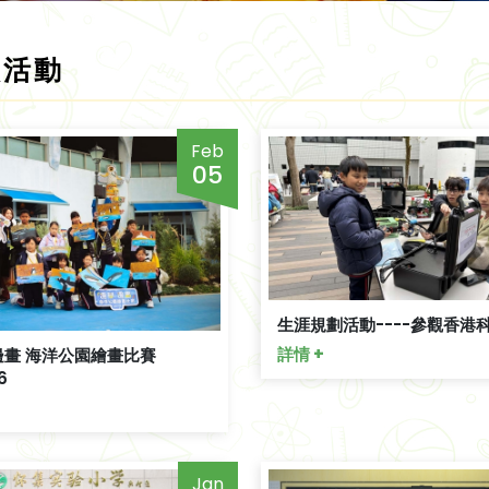
校活動
Feb
05
生涯規劃活動----參觀香港
詳情 +
邊畫 海洋公園繪畫比賽
6
Jan