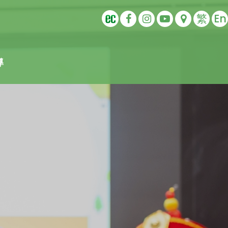
繁
En
導