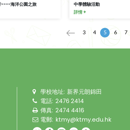
----海洋公園之旅
中學體驗活動
詳情 +
3
4
5
6
7
學校地址:
新界元朗錦田
電話:
2476 2414
傳真:
2474 4416
電郵:
ktmy@ktmy.edu.hk