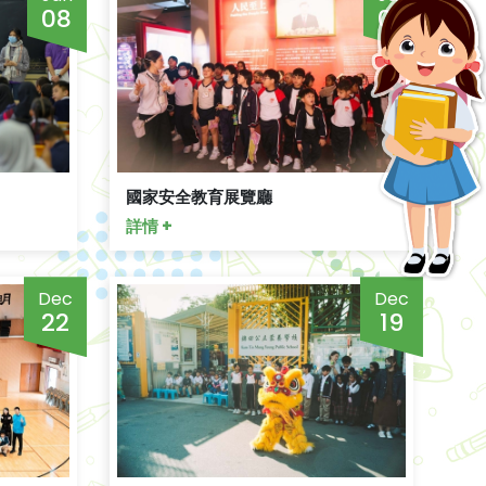
08
05
國家安全教育展覽廳
詳情 +
Dec
Dec
22
19