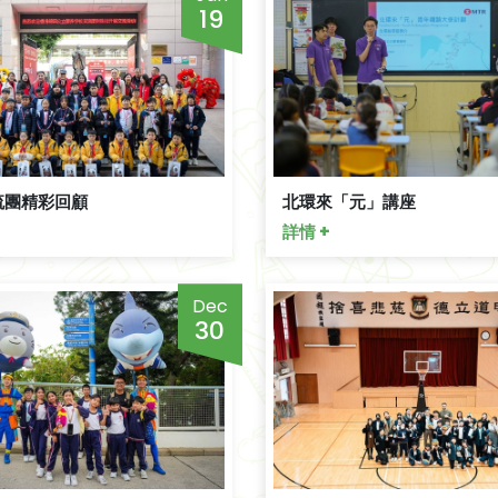
19
流團精彩回顧
北環來「元」講座
詳情 +
Dec
30