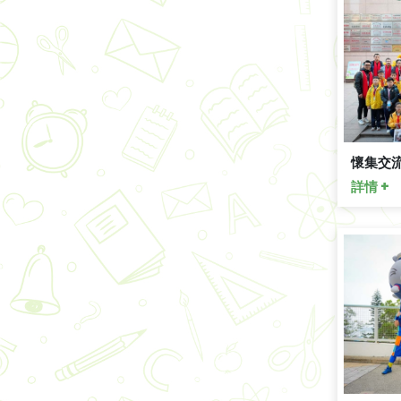
懷集交
詳情 +