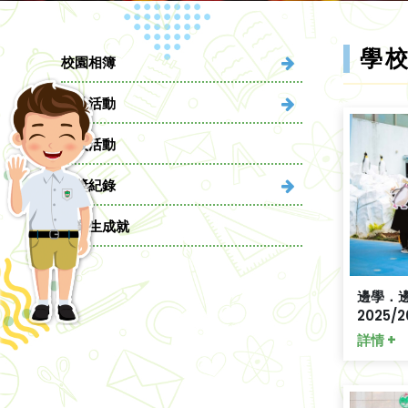
學
校園相簿
課外活動
學校活動
得獎紀錄
畢業生成就
邊學．
2025/2
詳情 +