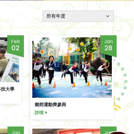
Feb
Jan
02
28
科技大學
鄉郊運動齊參與
詳情 +
Jan
Jan