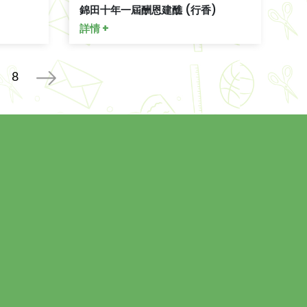
錦田十年一屆酬恩建醮 (行香)
詳情 +
8