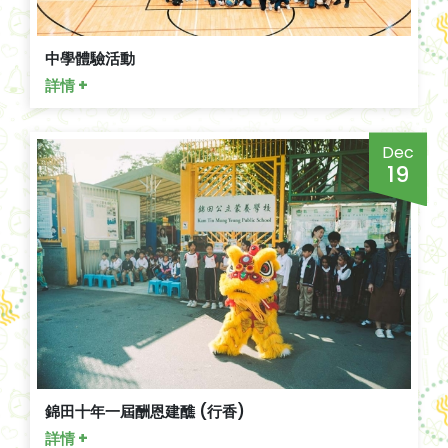
中學體驗活動
詳情 +
Dec
19
錦田十年一屆酬恩建醮 (行香)
詳情 +