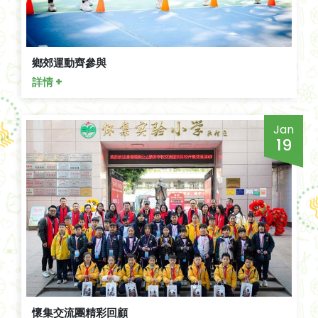
鄉郊運動齊參與
詳情 +
Jan
19
懷集交流團精彩回顧