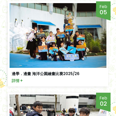
Feb
05
邊學．邊畫 海洋公園繪畫比賽2025/26
詳情 +
Feb
02