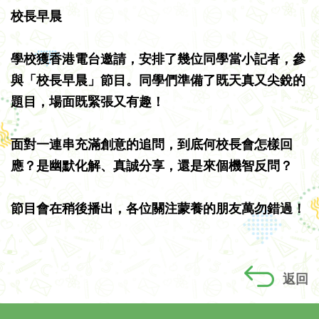
校長早晨
學校獲香港電台邀請，安排了幾位同學當小記者，參
與「校長早晨」節目。同學們準備了既天真又尖銳的
題目，場面既緊張又有趣！
面對一連串充滿創意的追問，到底何校長會怎樣回
應？是幽默化解、真誠分享，還是來個機智反問？
節目會在稍後播出，各位關注蒙養的朋友萬勿錯過！
返回