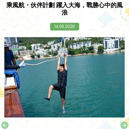
乘風航・伙伴計劃 躍入大海，戰勝心中的風
浪
14.05.2026