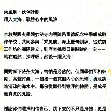
乘風航・伙伴計劃
躍入大海，戰勝心中的風浪
本校與圓玄學院妙法寺內明陳呂重德紀念中學組成夥
伴學校，共同參與「乘風航」海上歷奇訓練。從航前
工作坊的團隊建立，到歷奇挑戰日最關鍵的一刻——
站在船舷，深呼吸，然後一躍入海！
面對腳下茫茫大海，害怕是必然的。但同學們互相鼓
勵、高聲打氣，一個接一個克服內心的恐懼，勇敢跳
進清涼的海水中。那份從顫抖到歡呼的轉變，是成長
最真實的見證。
謝謝你們選擇相信自己。跳下去的不只是身體，更是