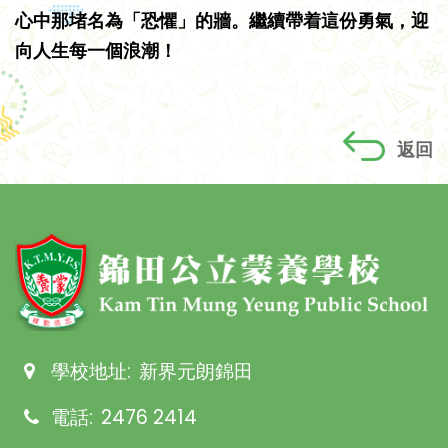
心中那堵名為「恐懼」的牆。繼續帶着這份勇氣，迎
向人生每一個浪潮！
返回
學校地址:
新界元朗錦田
電話:
2476 2414