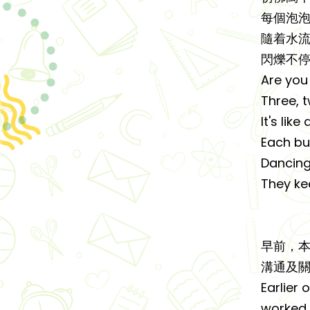
每個泡
隨着水
閃爍不
Are you
Three, t
It's lik
Each bu
Dancing
They kee
早前，
溝通及
Earlier
worked 