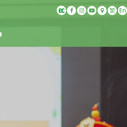
繁
En
導