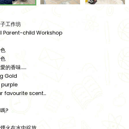
親子工作坊
ll Parent-child Workshop
金色
紫色
香味......
ng Gold
 purple
r favourite scent…
嗎?
千煙火在水中綻放