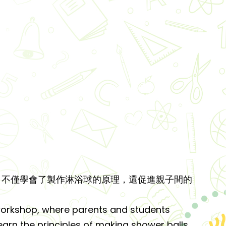
，不僅學會了製作淋浴球的原理，還促進親子間的
d workshop, where parents and students
earn the principles of making shower balls,