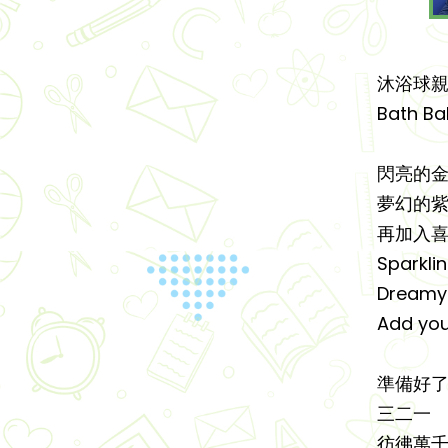
沐浴球
Bath Ba
閃亮的
夢幻的
再加入喜愛的
Sparkli
Dreamy
Add you
準備好了
三二一
彷彿萬