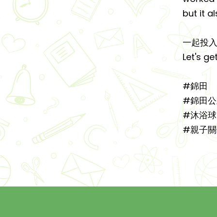
but it 
一起投入
Let's ge
#錦田
#錦田
#沐浴球
#親子關