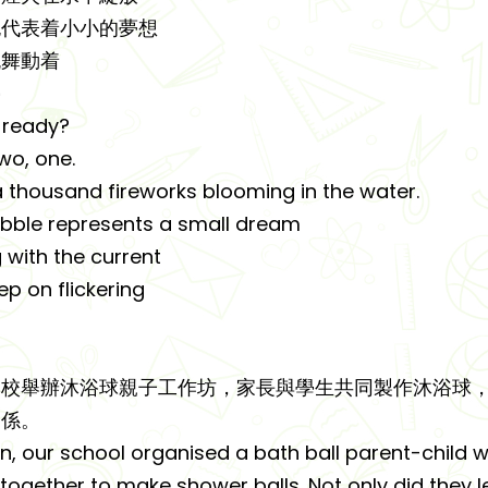
泡代表着小小的夢想
流舞動着
停
 ready?
wo, one.
e a thousand fireworks blooming in the water.
bble represents a small dream
 with the current
p on flickering
本校舉辦沐浴球親子工作坊，家長與學生共同製作沐浴球
關係。
 on, our school organised a bath ball parent-chil
together to make shower balls. Not only did they l