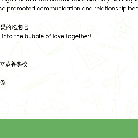
also promoted communication and relationship bet
愛的泡泡吧!
t into the bubble of love together!
公立蒙養學校
係