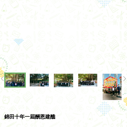
錦田十年一屆酬恩建醮