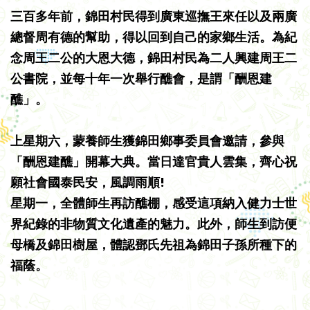
三百多年前，錦田村民得到廣東巡撫王來任以及兩廣
總督周有德的幫助，得以回到自己的家鄉生活。為紀
念周王二公的大恩大德，錦田村民為二人興建周王二
公書院，並每十年一次舉行醮會，是謂「酬恩建
醮」。
上星期六，蒙養師生獲錦田鄉事委員會邀請，參與
「酬恩建醮」開幕大典。當日達官貴人雲集，齊心祝
願社會國泰民安，風調雨順!
星期一，全體師生再訪醮棚，感受這項納入健力士世
界紀錄的非物質文化遺產的魅力。此外，師生到訪便
母橋及錦田樹屋，體認鄧氏先祖為錦田子孫所種下的
福蔭。