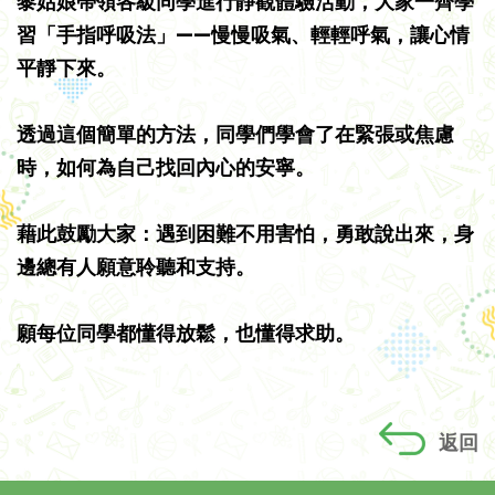
黎姑娘帶領各級同學進行靜觀體驗活動，大家一齊學
習「手指呼吸法」——慢慢吸氣、輕輕呼氣，讓心情
平靜下來。
透過這個簡單的方法，同學們學會了在緊張或焦慮
時，如何為自己找回內心的安寧。
藉此鼓勵大家：遇到困難不用害怕，勇敢說出來，身
邊總有人願意聆聽和支持。
願每位同學都懂得放鬆，也懂得求助。
返回