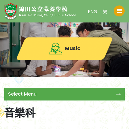
ENG
繁
Music
Select Menu
音樂科