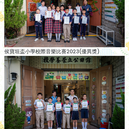
侯寶垣盃小學校際音樂比賽2023(優異獎)