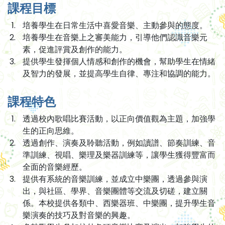
課程
目標
培養學生在日常生活中喜愛音樂、主動參與的態度。
培養學生在音樂上之審美能力，引導他們認識音樂元
素，促進評賞及創作的能力。
提供學生發揮個人情感和創作的機會，幫助學生在情緒
及智力的發展，並提高學生自律、專注和協調的能力。
課程特色
透過校內歌唱比賽活動，以正向價值觀為主題，加強學
生的正向思維。
透過創作、演奏及聆聽活動，例如讀譜、節奏訓練、音
準訓練、視唱、樂理及樂器訓練等，讓學生獲得豐富而
全面的音樂經歷。
提供有系統的音樂訓練，並成立中樂團，透過參與演
出，與社區、學界、音樂團體等交流及切磋，建立關
係。本校提供各類中、西樂器班、中樂團，提升學生音
樂演奏的技巧及對音樂的興趣。