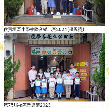
侯寶垣盃小學校際音樂比賽2024(優異獎)
第75屆校際音樂節2023