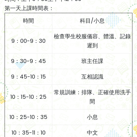
第一天上課時間表：
時間
科目/小息
檢查學生校服儀容、體溫、記錄
9：00-9：30
遲到
9：30-9：45
班主任課
9：45-10：15
互相認識
常規訓練：排隊、正確使用洗手
10：15-10：25
間
10：25-10：35
小息
10：35-11：10
中文