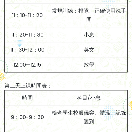
常規訓練：排隊、正確使用洗手
11：10-11：20
間
11：20-11：30
小息
11：30-12：00
英文
12:00—12:15
放學
第二天上課時間表：
時間
科目/小息
檢查學生校服儀容、體溫、記錄
9：00-9：30
遲到