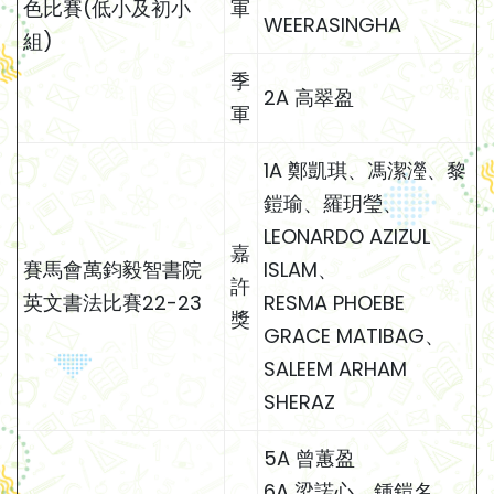
色比賽(低小及初小
軍
WEERASINGHA
組)
季
2A 高翠盈
軍
1A 鄭凱琪、馮潔瀅、黎
鎧瑜、羅玥瑩、
LEONARDO AZIZUL
嘉
賽馬會萬鈞毅智書院
ISLAM、
許
英文書法比賽22-23
RESMA PHOEBE
獎
GRACE MATIBAG、
SALEEM ARHAM
SHERAZ
5A 曾蕙盈
6A 梁諾心、鍾鎧名、