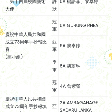
「第十四屆校園藝術
許
6A 楊語菲、黎卓婷
大使」
狀
冠
6A GURUNG RHEA
軍
慶祝中華人民共和國
成立73周年手抄報比
亞
6A 黎卓婷
賽
軍
(高小組)
季
6A 胡蔚琳
軍
冠
4A 曾紫瑩
軍
慶祝中華人民共和國
2A AMBAGAHAGE
成立73周年手抄報填
亞
SADARU LANKA