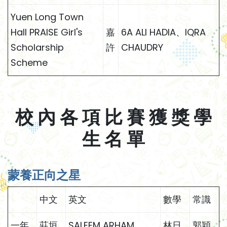
Yuen Long Town
Hall PRAISE Girl's
嘉
6A ALI HADIA、IQRA
Scholarship
許
CHAUDRY
Scheme
校 內 各 項 比 賽 獲 獎 學
生 名 單
蒙養正向之星
中文
英文
數學
常識
一年
莊垣
SALEEM ARHAM
林日
郭穎