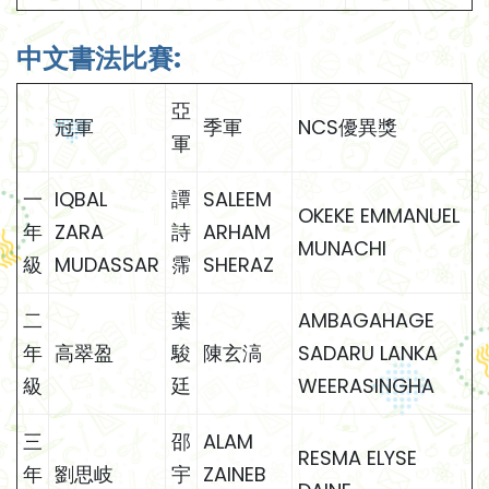
中文書法比賽:
亞
冠軍
季軍
NCS優異獎
軍
一
IQBAL
譚
SALEEM
OKEKE EMMANUEL
年
ZARA
詩
ARHAM
MUNACHI
級
MUDASSAR
霈
SHERAZ
二
葉
AMBAGAHAGE
年
高翠盈
駿
陳玄滈
SADARU LANKA
級
廷
WEERASINGHA
三
邵
ALAM
RESMA ELYSE
年
劉思岐
宇
ZAINEB