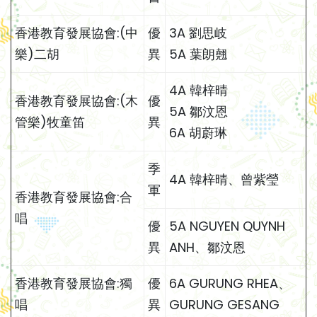
香港教育發展協會:(中
優
3A 劉思岐
樂)二胡
異
5A 葉朗翹
4A 韓梓晴
香港教育發展協會:(木
優
5A 鄒汶恩
管樂)牧童笛
異
6A 胡蔚琳
季
4A 韓梓晴、曾紫瑩
軍
香港教育發展協會:合
唱
優
5A NGUYEN QUYNH
異
ANH、鄒汶恩
香港教育發展協會:獨
優
6A GURUNG RHEA、
唱
異
GURUNG GESANG