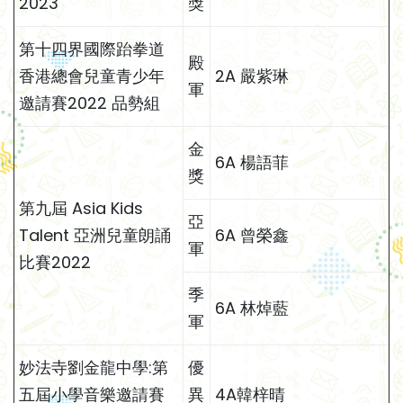
2023
獎
第十四界國際跆拳道
殿
香港總會兒童青少年
2A 嚴紫琳
軍
邀請賽2022 品勢組
金
6A 楊語菲
獎
第九屆 Asia Kids
亞
Talent 亞洲兒童朗誦
6A 曾榮鑫
軍
比賽2022
季
6A 林焯藍
軍
妙法寺劉金龍中學:第
優
五屆小學音樂邀請賽
異
4A韓梓晴