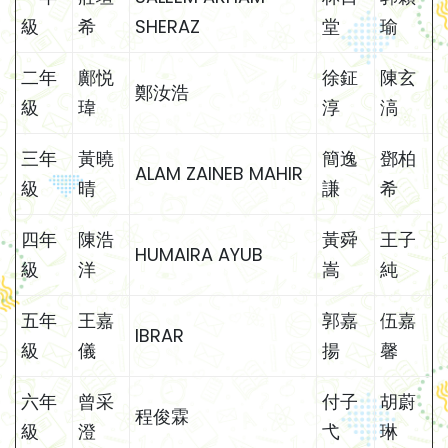
級
希
SHERAZ
堂
瑜
二年
鄺悦
徐鉦
陳玄
鄭汝浩
級
瑋
淳
滈
三年
黃曉
簡逸
鄧柏
ALAM ZAINEB MAHIR
級
晴
謙
希
四年
陳浩
黃舜
王子
HUMAIRA AYUB
級
洋
嵩
純
五年
王嘉
郭嘉
伍嘉
IBRAR
級
儀
揚
馨
六年
曾采
付子
胡蔚
程俊霖
級
澄
弋
琳