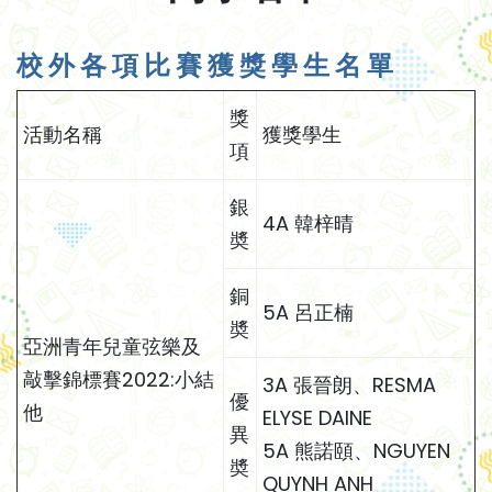
校 外 各 項 比 賽 獲 獎 學 生 名 單
獎
活動名稱
獲獎學生
項
銀
4A 韓梓晴
奬
銅
5A 呂正楠
奬
亞洲青年兒童弦樂及
敲擊錦標賽2022:小結
3A 張晉朗、RESMA
優
他
ELYSE DAINE
異
5A 熊諾頤、NGUYEN
奬
QUYNH ANH