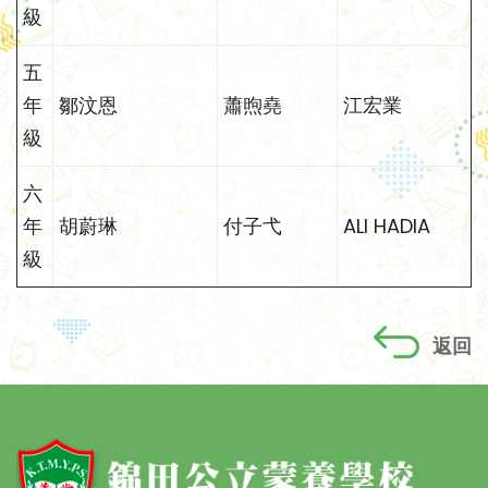
級
五
年
鄒汶恩
蕭煦堯
江宏業
級
六
年
胡蔚琳
付子弋
ALI HADIA
級
返回