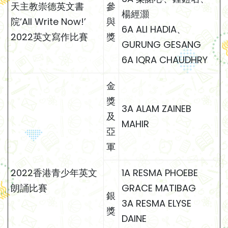
天主教崇德英文書
參
楊經灝
院‘All Write Now!’
與
6A ALI HADIA、
2022英文寫作比賽
獎
GURUNG GESANG
6A IQRA CHAUDHRY
金
獎
3A ALAM ZAINEB
及
MAHIR
亞
軍
2022香港青少年英文
1A RESMA PHOEBE
朗誦比賽
GRACE MATIBAG
銀
3A RESMA ELYSE
獎
DAINE