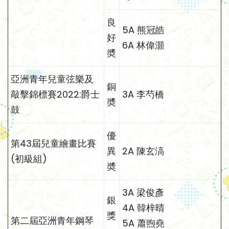
良
5A 熊冠皓
好
6A 林偉灝
奬
亞洲青年兒童弦樂及
銅
敲擊錦標賽2022:爵士
3A 李芍橋
奬
鼓
優
第43屆兒童繪畫比賽
異
2A 陳玄滈
(初級組)
奬
3A 梁俊彥
銀
4A 韓梓晴
獎
第二屆亞洲青年鋼琴
5A 蕭煦堯