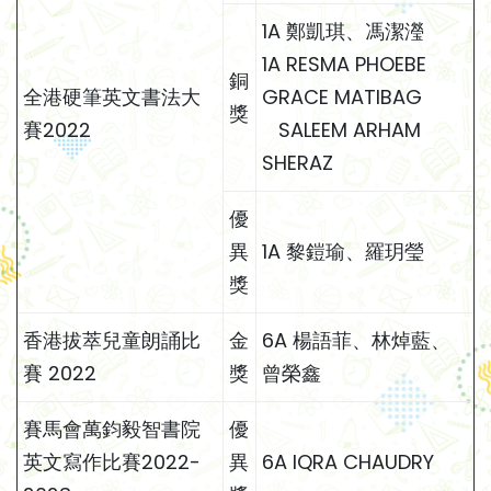
1A 鄭凱琪、馮潔瀅
1A RESMA PHOEBE
銅
全港硬筆英文書法大
GRACE MATIBAG
獎
賽2022
SALEEM ARHAM
SHERAZ
優
異
1A 黎鎧瑜、羅玥瑩
獎
香港拔萃兒童朗誦比
金
6A 楊語菲、林焯藍、
賽 2022
獎
曾榮鑫
賽馬會萬鈞毅智書院
優
英文寫作比賽2022-
異
6A IQRA CHAUDRY