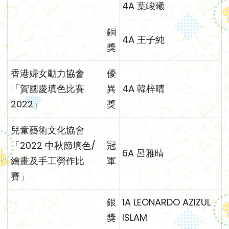
4A 葉峻曦
銅
4A 王子純
獎
香港婦女動力協會
優
「賀國慶填色比賽
異
4A 韓梓晴
2022」
獎
兒童藝術文化協會
「2022 中秋節填色/
冠
6A 呂雅晴
繪畫及手工勞作比
軍
賽」
銀
1A LEONARDO AZIZUL
獎
ISLAM