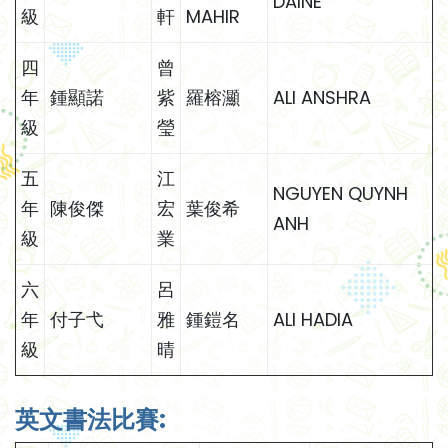
DAINE
級
軒
MAHIR
四
曾
年
鍾顯諾
紫
羅榕灦
ALI ANSHRA
級
瑩
五
江
NGUYEN QUYNH
年
陳俊傑
宏
葉俊希
ANH
級
業
六
呂
年
付子弋
雅
鍾鎧名
ALI HADIA
級
晴
英文書法比賽: