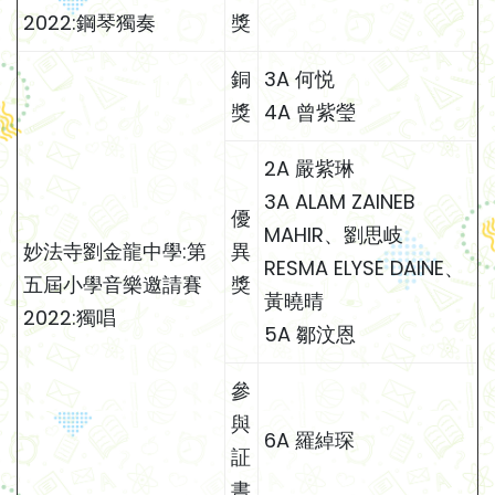
2022:鋼琴獨奏
獎
銅
3A 何悦
獎
4A 曾紫瑩
2A 嚴紫琳
3A ALAM ZAINEB
優
MAHIR、劉思岐
妙法寺劉金龍中學:第
異
RESMA ELYSE DAINE、
五屆小學音樂邀請賽
獎
黃曉晴
2022:獨唱
5A 鄒汶恩
參
與
6A 羅綽琛
証
書