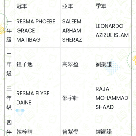
冠軍
亞軍
季軍
一
RESMA PHOEBE
SALEEM
LEONARDO
年
GRACE
ARHAM
AZIZUL ISLAM
級
MATIBAG
SHERAZ
二
年
鍾子逸
高翠盈
劉樂謙
級
三
RAJA
RESMA ELYSE
年
邵宇軒
MOHAMMAD
DAINE
級
SHAAD
四
年
韓梓晴
曾紫瑩
鍾顯諾