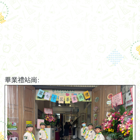
畢業禮站崗
: