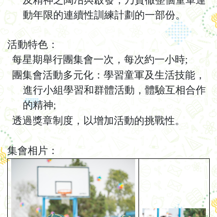
及精神之陶冶與啟發，乃貫徹整個童軍運
動年限的連續性訓練計劃的
一
部份。
活動特色：
每星期舉行團集會一次，每次約一小時
;
團集會活動多元化：學習童軍及生活技能，
進行小組學習和群體活動，體驗互相合作
的精神
;
透過獎章制度，以增加活動的挑戰性。
集會相片：