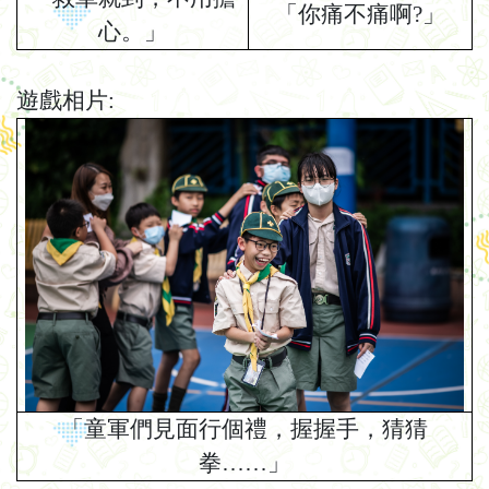
「你痛不痛啊
?
」
心。」
遊戲相片
:
「
童軍們見面行個禮
，握握手，猜猜
拳
…
…
」