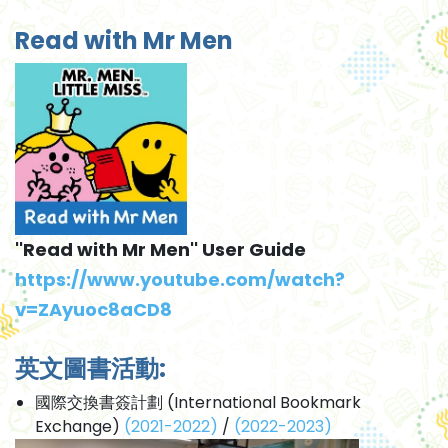
Read with Mr Men
''Read with Mr Men'' User Guide
https://www.youtube.com/watch?
v=ZAyuoc8aCD8
英文圖書活動:
國際交換書簽計劃 (International Bookmark
Exchange)
(2021-2022)
/
(2022-2023)