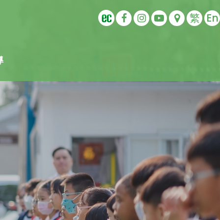
繁
En
導