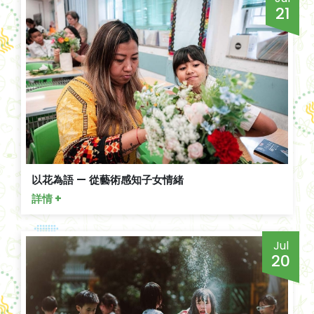
21
以花為語 — 從藝術感知子女情緒
詳情 +
Jul
20