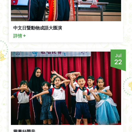
中文日暨動物成語大匯演
詳情 +
Jul
22
蒙養好聲音