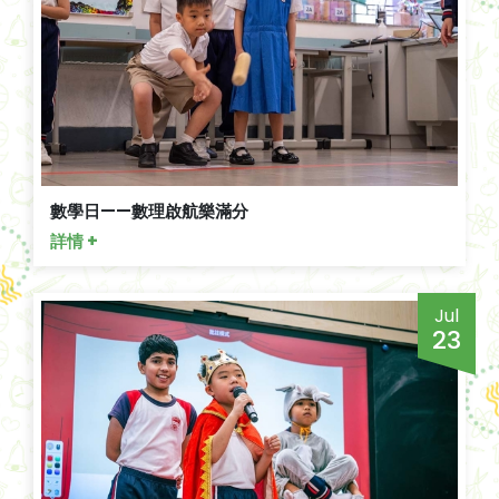
數學日——數理啟航樂滿分
詳情 +
Jul
23