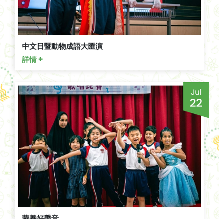
中文日暨動物成語大匯演
詳情 +
Jul
22
蒙養好聲音