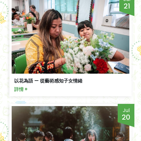
21
以花為語 — 從藝術感知子女情緒
詳情 +
Jul
20