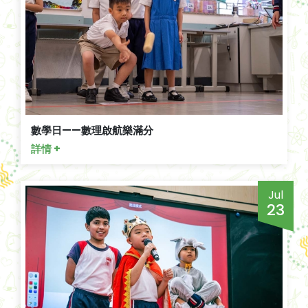
數學日——數理啟航樂滿分
詳情 +
Jul
23